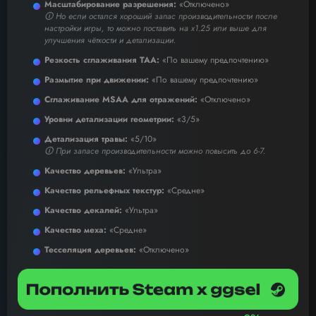
Масштабирование разрешения:
«Отключено»
🛈 Но если остался хороший запас производительности после
настройки игры, то можно поставить на х1.25 или выше для
улучшения чёткости и детализации.
Резкость сглаживания TAA:
«По вашему предпочтению»
Размытие при движении:
«По вашему предпочтению»
Сглаживание MSAA для отражений:
«Отключено»
Уровни детализации геометрии:
«3/5»
Детализация травы:
«5/10»
🛈 При запасе производительности можно повысить до 6-7.
Качество деревьев:
«Ультра»
Качество рельефных текстур:
«Средне»
Качество декалей:
«Ультра»
Качество меха:
«Средне»
Тесселяция деревьев:
«Отключено»