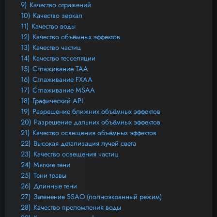
9)
Качество отражений
10)
Качество зеркал
11)
Качество воды
12)
Качество объёмных эффектов
13)
Качество частиц
14)
Качество тесселяции
15)
Сглаживание TAA
16)
Сглаживание FXAA
17)
Сглаживание MSAA
18)
Графический API
19)
Разрешение ближних объёмных эффектов
20)
Разрешение дальних объёмных эффектов
21)
Качество освещения объёмных эффектов
22)
Высокая детализация лучей света
23)
Качество освещения частиц
24)
Мягкие тени
25)
Тени травы
26)
Длинные тени
27)
Затенение SSAO (полноэкранный режим)
28)
Качество преломления воды