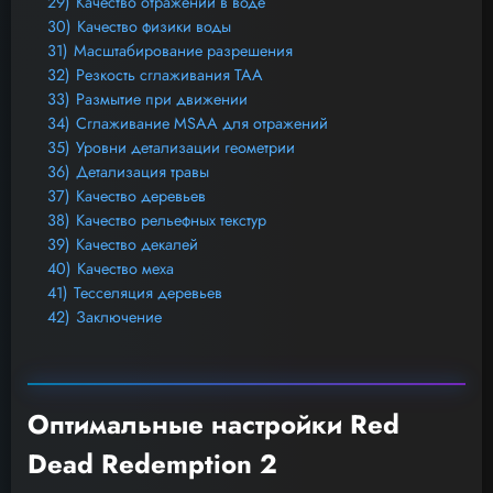
29)
Качество отражений в воде
30)
Качество физики воды
31)
Масштабирование разрешения
32)
Резкость сглаживания TAA
33)
Размытие при движении
34)
Сглаживание MSAA для отражений
35)
Уровни детализации геометрии
36)
Детализация травы
37)
Качество деревьев
38)
Качество рельефных текстур
39)
Качество декалей
40)
Качество меха
41)
Тесселяция деревьев
42)
Заключение
Оптимальные настройки Red
Dead Redemption 2