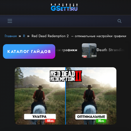
Перейти
к
содержимому
Главная
R
Red Dead Redemption 2 – оптимальные настройки графики
льные настройки графики
Crimson Desert – оптимальные н
КАТАЛОГ ГАЙДОВ