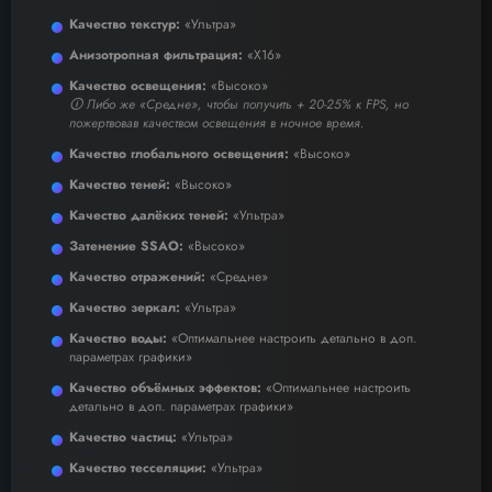
Качество текстур:
«Ультра»
Анизотропная фильтрация:
«X16»
Качество освещения:
«Высоко»
🛈 Либо же «Средне», чтобы получить + 20-25% к FPS, но
пожертвовав качеством освещения в ночное время.
Качество глобального освещения:
«Высоко»
Качество теней:
«Высоко»
Качество далёких теней:
«Ультра»
Затенение SSAO:
«Высоко»
Качество отражений:
«Средне»
Качество зеркал:
«Ультра»
Качество воды:
«Оптимальнее настроить детально в доп.
параметрах графики»
Качество объёмных эффектов:
«Оптимальнее настроить
детально в доп. параметрах графики»
Качество частиц:
«Ультра»
Качество тесселяции:
«Ультра»