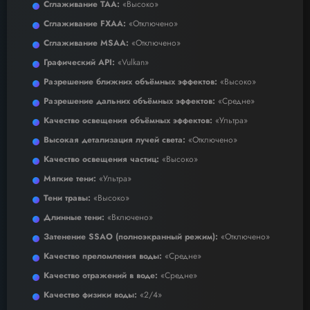
Сглаживание TAA:
«Высоко»
Сглаживание FXAA:
«Отключено»
Сглаживание MSAA:
«Отключено»
Графический API:
«Vulkan»
Разрешение ближних объёмных эффектов:
«Высоко»
Разрешение дальних объёмных эффектов:
«Средне»
Качество освещения объёмных эффектов:
«Ультра»
Высокая детализация лучей света:
«Отключено»
Качество освещения частиц:
«Высоко»
Мягкие тени:
«Ультра»
Тени травы:
«Высоко»
Длинные тени:
«Включено»
Затенение SSAO (полноэкранный режим):
«Отключено»
Качество преломления воды:
«Средне»
Качество отражений в воде:
«Средне»
Качество физики воды:
«2/4»