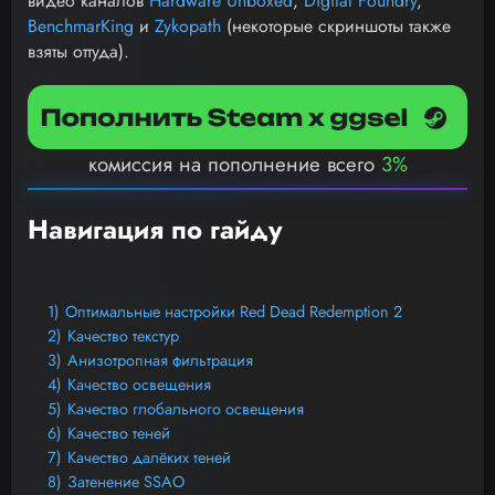
видео каналов
Hardware Unboxed
,
Digital Foundry
,
Ben
chmarKing
и
Zykopath
(некоторые скриншоты также
взяты оттуда).
комиссия на пополнение всего
3%
Навигация по гайду
1)
Оптимальные настройки Red Dead Redemption 2
2)
Качество текстур
3)
Анизотропная фильтрация
4)
Качество освещения
5)
Качество глобального освещения
6)
Качество теней
7)
Качество далёких теней
8)
Затенение SSAO